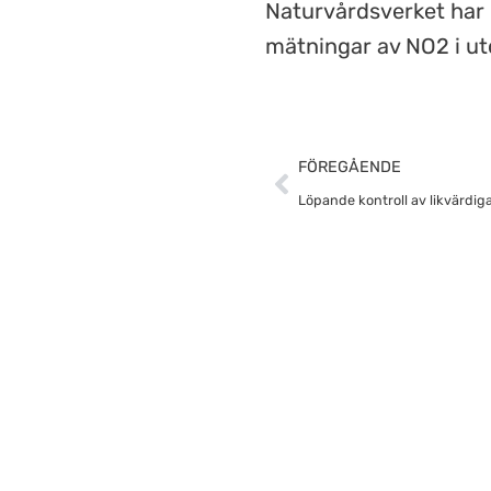
Naturvårdsverket har 
mätningar av NO2 i u
Föregående
FÖREGÅENDE
Löpande kontroll av likvärdig