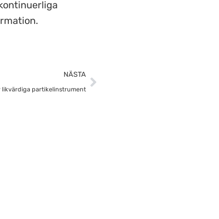
kontinuerliga
ormation.
Nästa
NÄSTA
 likvärdiga partikelinstrument