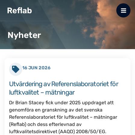
Hoppa
till
innehåll
Nyheter
Sida
Sida
Sida
Sida
Sida
16 JUN 2026
Utvärdering av Referenslaboratoriet för
luftkvalitet – mätningar
Dr Brian Stacey fick under 2025 uppdraget att
genomföra en granskning av det svenska
Referenslaboratoriet för luftkvalitet – mätningar
(Reflab) och dess efterlevnad av
luftkvalitetsdirektivet (AAQD) 2008/50/EG.