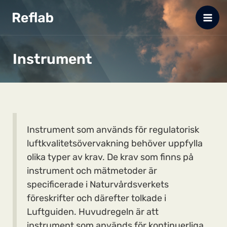
Hoppa
till
innehåll
Instrument
Instrument som används för regulatorisk
luftkvalitetsövervakning behöver uppfylla
olika typer av krav. De krav som finns på
instrument och mätmetoder är
specificerade i Naturvårdsverkets
föreskrifter och därefter tolkade i
Luftguiden. Huvudregeln är att
instrument som används för kontinuerliga